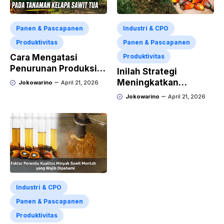
Panen & Pascapanen
Industri & CPO
Produktivitas
Panen & Pascapanen
Cara Mengatasi
Produktivitas
Penurunan Produksi
Inilah Strategi
pada Tanaman Kelapa
Meningkatkan
Jokowarino
April 21, 2026
Sawit Tua
Produktivitas
Jokowarino
April 21, 2026
Tanaman Kelapa Sawit
Secara Berkelanjutan
Industri & CPO
Panen & Pascapanen
Produktivitas