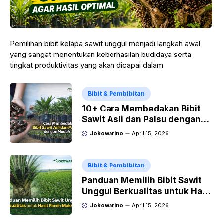
Pemilihan bibit kelapa sawit unggul menjadi langkah awal
yang sangat menentukan keberhasilan budidaya serta
tingkat produktivitas yang akan dicapai dalam
Bibit & Pembibitan
10+ Cara Membedakan Bibit
Sawit Asli dan Palsu dengan
Mudah
Jokowarino
April 15, 2026
Bibit & Pembibitan
Panduan Memilih Bibit Sawit
Unggul Berkualitas untuk Hasil
Panen Maksimal
Jokowarino
April 15, 2026