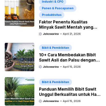
Industri & CPO
Panen & Pascapanen
Produktivitas
Faktor Penentu Kualitas
Minyak Sawit Mentah yang
Wajib Dipahami
Jokowarino
April 21, 2026
Bibit & Pembibitan
10+ Cara Membedakan Bibit
Sawit Asli dan Palsu dengan
Mudah
Jokowarino
April 15, 2026
Bibit & Pembibitan
Panduan Memilih Bibit Sawit
Unggul Berkualitas untuk Hasil
Panen Maksimal
Jokowarino
April 15, 2026