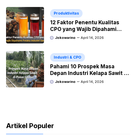
Produktivitas
12 Faktor Penentu Kualitas
CPO yang Wajib Dipahami
Pelaku Industri Sawit
Jokowarino
April 14, 2026
Industri & CPO
Pahami 10 Prospek Masa
Depan Industri Kelapa Sawit di
Pasar Global
Jokowarino
April 14, 2026
Artikel Populer